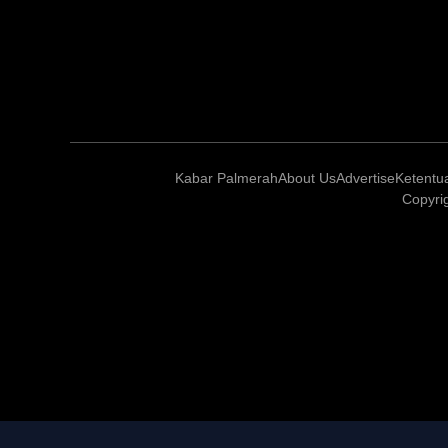
Kabar Palmerah
About Us
Advertise
Ketentu
Copyri