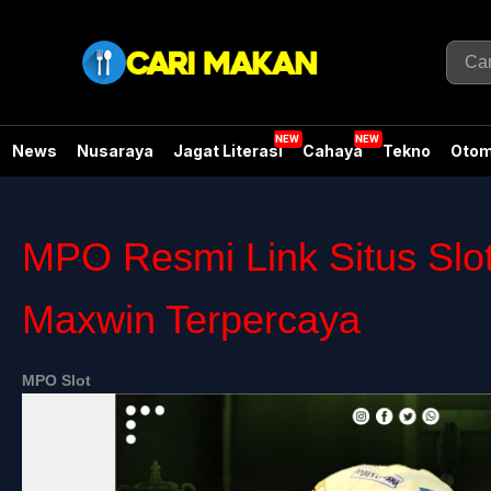
News
Nusaraya
Jagat Literasi
Cahaya
Tekno
Otom
MPO Resmi Link Situs Slot
Maxwin Terpercaya
MPO Slot