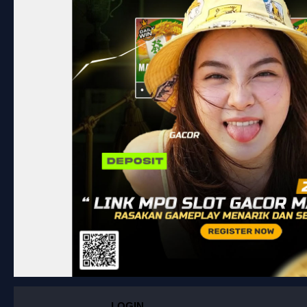
LOGIN