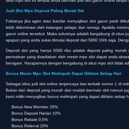
situs mpo slot ini tempat anda bermain judi slot gacor online tan
Judi Slot Mpo Deposit Paling Murah 5rb
Faktanya jika agen atau bandar menyajikan slot gacor pasti diik
lebih didominasi oleh kalangan pelajar dan remaja. Apabila minimal 
gacor online tersebut. Maka solusinya adalah bergabung di situs j
apapun yang anda sukai dimulai deposit dari 5000 10rb saja. Dengan 
Deposit slot yang hanya 5000 ribu adalah deposit paling murah 
permainan yang disediakan oleh mesin mpo slot dapat anda akse
beragam. Harapannya dengan bergabung di situs mpo slot tidak ada 
Bonus Mesin Mpo Slot Melimpah Dapat Diklaim Setiap Hari
Sebagai situs judi slot online terpercaya dan terbaik nomor 1 di
Bukan dari deposit yang murah dan mudah bermain slot namun jug
kami miliki menyajikan bonus melimpah yang dapat diklaim setiap h
Bonus New Member 20%
Bonus Deposit Harian 10%
Bonus Rebate 0,5%
Bonus Referral 10%