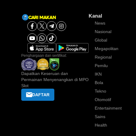
Kanal
News
Nasional
Global
Megapolitan
Penghargaan dan sertifikat:
Regional
Pemilu
Dapatkan Keseruan dan
IKN
Permainan Menyenangkan di MPO
Bola
Slot
Tekno
DAFTAR
Otomotif
Entertainment
Sains
Health