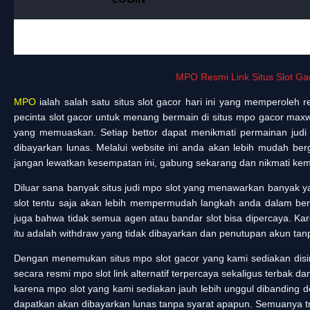
MPO Resmi Link Situs Slot Ga
MPO
ialah salah satu situs slot gacor hari ini yang memperoleh
pecinta slot gacor untuk menang bermain di situs mpo gacor maxwi
yang memuaskan. Setiap bettor dapat menikmati permainan judi
dibayarkan lunas. Melalui website ini anda akan lebih mudah ber
jangan lewatkan kesempatan ini, gabung sekarang dan nikmati kem
Diluar sana banyak situs judi mpo slot yang menawarkan banyak y
slot tentu saja akan lebih mempermudah langkah anda dalam ber
juga bahwa tidak semua agen atau bandar slot bisa dipercaya. Karen
itu adalah withdraw yang tidak dibayarkan dan penutupan akun t
Dengan menemukan situs mpo slot gacor yang kami sediakan disin
secara resmi mpo slot link alternatif terpercaya sekaligus terbak
karena mpo slot yang kami sediakan jauh lebih unggul dibanding 
dapatkan akan dibayarkan lunas tanpa syarat apapun. Semuanya tr