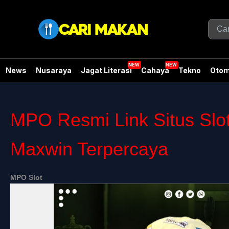
News
Nusaraya
Jagat Literasi
Cahaya
Tekno
Otom
MPO Resmi Link Situs Slot
Maxwin Terpercaya
MPO Slot