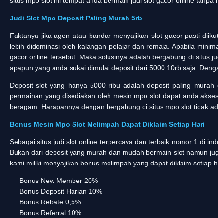
situs mpo slot ini tempat anda bermain judi slot gacor online tan
Judi Slot Mpo Deposit Paling Murah 5rb
Faktanya jika agen atau bandar menyajikan slot gacor pasti diik
lebih didominasi oleh kalangan pelajar dan remaja. Apabila minimal 
gacor online tersebut. Maka solusinya adalah bergabung di situs j
apapun yang anda sukai dimulai deposit dari 5000 10rb saja. Dengan 
Deposit slot yang hanya 5000 ribu adalah deposit paling murah 
permainan yang disediakan oleh mesin mpo slot dapat anda akse
beragam. Harapannya dengan bergabung di situs mpo slot tidak ada 
Bonus Mesin Mpo Slot Melimpah Dapat Diklaim Setiap Hari
Sebagai situs judi slot online terpercaya dan terbaik nomor 1 di
Bukan dari deposit yang murah dan mudah bermain slot namun jug
kami miliki menyajikan bonus melimpah yang dapat diklaim setiap h
Bonus New Member 20%
Bonus Deposit Harian 10%
Bonus Rebate 0,5%
Bonus Referral 10%