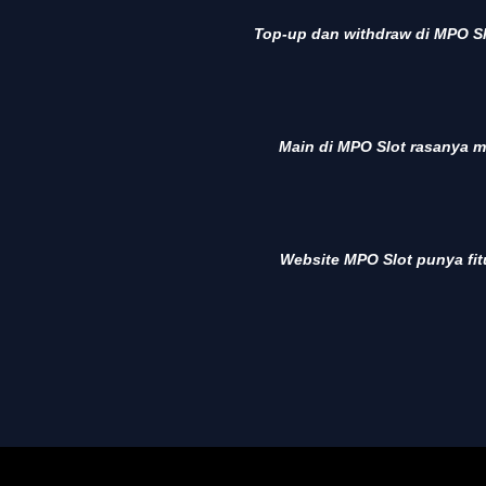
Top-up dan withdraw di MPO Sl
Main di MPO Slot rasanya mu
Website MPO Slot punya fit