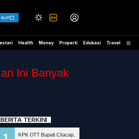
 SLOT
estari
Health
Money
Properti
Edukasi
Travel
ari Ini Banyak
BERITA TERKINI
1
KPK OTT Bupati Cilacap,