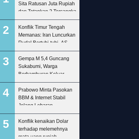
Sita Ratusan Juta Rupiah
dan Tetapkan 2 Tersangka
2
Konflik Timur Tengah
Memanas: Iran Luncurkan
Rudal Bertubi-tubi, AS &
Israel Bombardir
3
Gempa M 5,4 Guncang
Sukabumi, Warga
Berhamburan Keluar
Rumah
4
Prabowo Minta Pasokan
BBM & Internet Stabil
Jelang Lebaran
5
Konflik kenaikan Dolar
terhadap melemehnya
mata uang rupiah