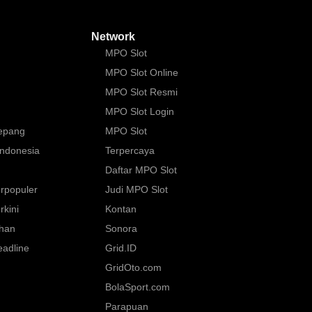
Network
MPO Slot
MPO Slot Online
MPO Slot Resmi
MPO Slot Login
epang
MPO Slot
ndonesia
Terpercaya
Daftar MPO Slot
erpopuler
Judi MPO Slot
rkini
Kontan
ihan
Sonora
eadline
Grid.ID
GridOto.com
BolaSport.com
Parapuan