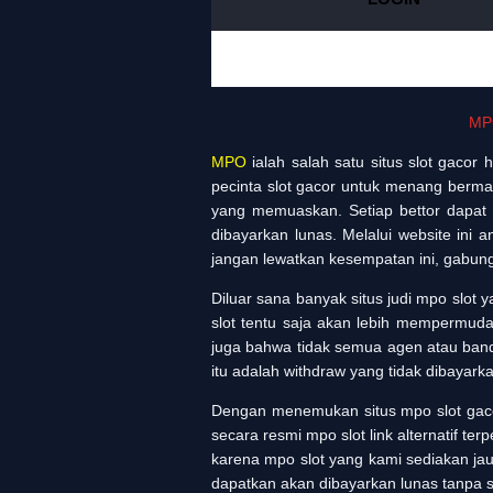
MPO
MPO
ialah salah satu situs slot gacor
pecinta slot gacor untuk menang bermai
yang memuaskan. Setiap bettor dapat 
dibayarkan lunas. Melalui website ini
jangan lewatkan kesempatan ini, gabung
Diluar sana banyak situs judi mpo slot
slot tentu saja akan lebih mempermuda
juga bahwa tidak semua agen atau bandar
itu adalah withdraw yang tidak dibaya
Dengan menemukan situs mpo slot gacor
secara resmi mpo slot link alternatif t
karena mpo slot yang kami sediakan jau
dapatkan akan dibayarkan lunas tanpa 