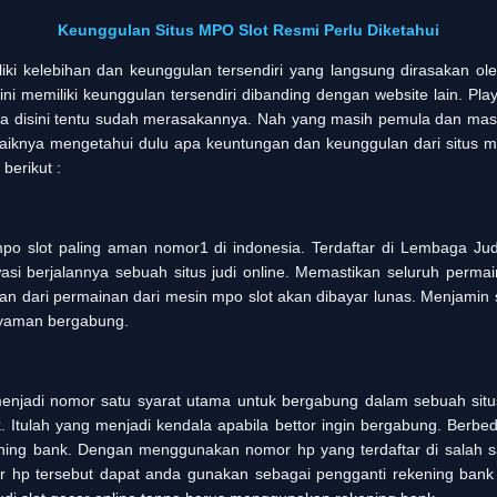
Keunggulan Situs MPO Slot Resmi Perlu Diketahui
iliki kelebihan dan keunggulan tersendiri yang langsung dirasakan ole
ni memiliki keunggulan tersendiri dibanding dengan website lain. P
da disini tentu sudah merasakannya. Nah yang masih pemula dan ma
a baiknya mengetahui dulu apa keuntungan dan keunggulan dari situs 
 berikut :
 mpo slot paling aman nomor1 di indonesia. Terdaftar di Lembaga Ju
i berjalannya sebuah situs judi online. Memastikan seluruh permai
kan dari permainan dari mesin mpo slot akan dibayar lunas. Menja
 nyaman bergabung.
enjadi nomor satu syarat utama untuk bergabung dalam sebuah situs 
k. Itulah yang menjadi kendala apabila bettor ingin bergabung. Ber
ening bank. Dengan menggunakan nomor hp yang terdaftar di salah sat
r hp tersebut dapat anda gunakan sebagai pengganti rekening bank s