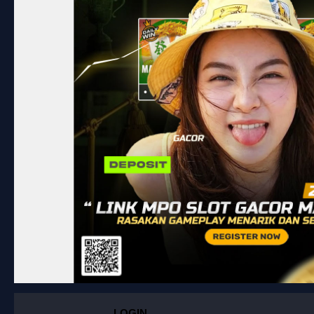
LOGIN