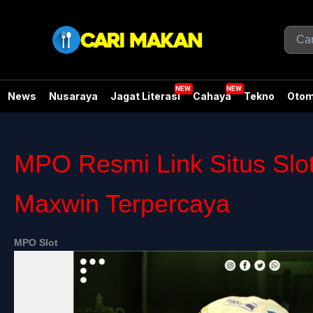
News
Nusaraya
Jagat Literasi
Cahaya
Tekno
Otom
MPO Resmi Link Situs Slot
Maxwin Terpercaya
MPO Slot