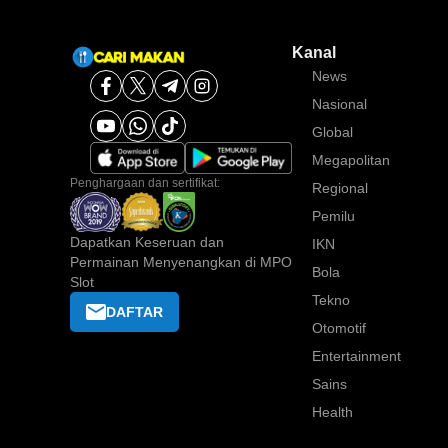
Kanal
News
Nasional
Global
Megapolitan
Penghargaan dan sertifikat:
Regional
Pemilu
Dapatkan Keseruan dan
IKN
Permainan Menyenangkan di MPO
Bola
Slot
Tekno
DAFTAR
Otomotif
Entertainment
Sains
Health