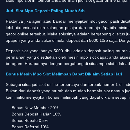
situs mpo slot ini tempat anda bermain judi slot gacor online tan
Judi Slot Mpo Deposit Paling Murah 5rb
Faktanya jika agen atau bandar menyajikan slot gacor pasti diik
lebih didominasi oleh kalangan pelajar dan remaja. Apabila minimal 
gacor online tersebut. Maka solusinya adalah bergabung di situs j
apapun yang anda sukai dimulai deposit dari 5000 10rb saja. Dengan 
Deposit slot yang hanya 5000 ribu adalah deposit paling murah 
permainan yang disediakan oleh mesin mpo slot dapat anda akse
beragam. Harapannya dengan bergabung di situs mpo slot tidak ada 
Bonus Mesin Mpo Slot Melimpah Dapat Diklaim Setiap Hari
Sebagai situs judi slot online terpercaya dan terbaik nomor 1 di
Bukan dari deposit yang murah dan mudah bermain slot namun jug
kami miliki menyajikan bonus melimpah yang dapat diklaim setiap h
Bonus New Member 20%
Bonus Deposit Harian 10%
Bonus Rebate 0,5%
Bonus Referral 10%